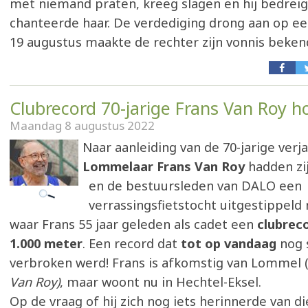
met niemand praten, kreeg slagen en hij bedrei
chanteerde haar. De verdediging drong aan op ee
19 augustus maakte de rechter zijn vonnis beken
Clubrecord 70-jarige Frans Van Roy h
Maandag 8 augustus 2022
Naar aanleiding van de 70-jarige verj
Lommelaar Frans Van Roy
hadden zij
en de bestuursleden van DALO een
verrassingsfietstocht uitgestippeld 
waar Frans 55 jaar geleden als cadet een
clubreco
1.000 meter
. Een record dat
tot op vandaag
nog 
verbroken werd! Frans is afkomstig van Lommel 
Van Roy)
, maar woont nu in Hechtel-Eksel.
Op de vraag of hij zich nog iets herinnerde van