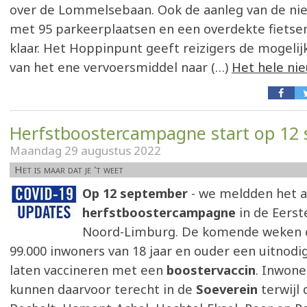
over de Lommelsebaan. Ook de aanleg van de ni
met 95 parkeerplaatsen en een overdekte fietsens
klaar. Het Hoppinpunt geeft reizigers de mogelij
van het ene vervoersmiddel naar (…)
Het hele ni
Herfstboostercampagne start op 12
Maandag 29 augustus 2022
Het is maar dat je 't weet
Op 12 september
- we meldden het al
herfstboostercampagne
in de Eerst
Noord-Limburg. De komende weken 
99.000 inwoners van 18 jaar en ouder een uitnodi
laten vaccineren met een
boostervaccin
. Inwon
kunnen daarvoor terecht in de
Soeverein
terwijl