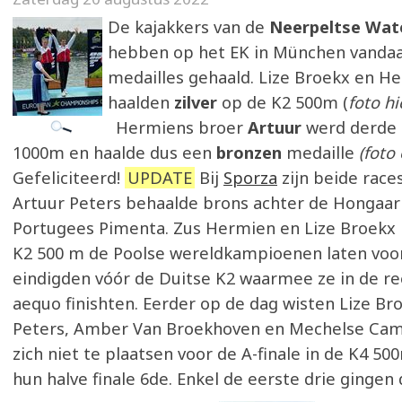
De kajakkers van de
Neerpeltse Wat
hebben op het EK in München vanda
medailles gehaald. Lize Broekx en H
haalden
zilver
op de K2 500m (
foto hi
Hermiens broer
Artuur
werd derde 
1000m en haalde dus een
bronzen
medaille
(foto
Gefeliciteerd!
UPDATE
Bij
Sporza
zijn beide races
Artuur Peters behaalde brons achter de Hongaar
Portugees Pimenta. Zus Hermien en Lize Broekx
K2 500 m de Poolse wereldkampioenen laten voo
eindigden vóór de Duitse K2 waarmee ze in de re
aequo finishten. Eerder op de dag wisten Lize B
Peters, Amber Van Broekhoven en Mechelse Cam
zich niet te plaatsen voor de A-finale in de K4 50
hun halve finale 6de. Enkel de eerste drie gingen 