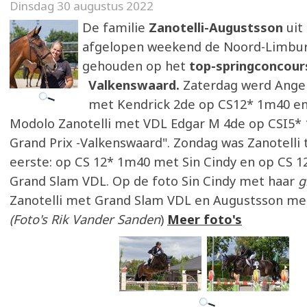
Dinsdag 30 augustus 2022
De familie
Zanotelli-Augustsson
uit
afgelopen weekend de Noord-Limbur
gehouden op het
top-springconcours
Valkenswaard.
Zaterdag werd Angel
met Kendrick 2de op CS12* 1m40 e
Modolo Zanotelli met VDL Edgar M 4de op CSI5*
Grand Prix -Valkenswaard". Zondag was Zanotelli
eerste: op CS 12* 1m40 met Sin Cindy en op CS 
Grand Slam VDL. Op de foto Sin Cindy met haar
g
Zanotelli met Grand Slam VDL en Augustsson met
(Foto's Rik Vander Sanden
)
Meer foto's