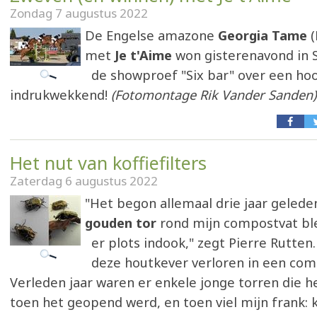
Zondag 7 augustus 2022
De Engelse amazone
Georgia Tame
(
met
Je t'Aime
won gisterenavond in 
de showproef "Six bar" over een ho
indrukwekkend!
(Fotomontage Rik Vander Sanden)
Het nut van koffiefilters
Zaterdag 6 augustus 2022
"Het begon allemaal drie jaar gelede
gouden tor
rond mijn compostvat ble
er plots indook," zegt Pierre Rutten.
deze houtkever verloren in een com
Verleden jaar waren er enkele jonge torren die he
toen het geopend werd, en toen viel mijn frank: ko