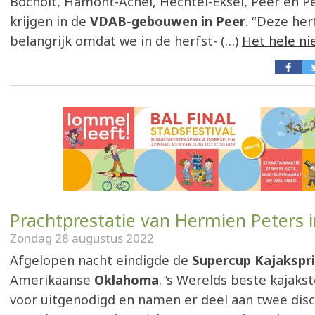
Bocholt, Hamont-Achel, Hechtel-Eksel, Peer en Pe
krijgen in de
VDAB-gebouwen in Peer
. “Deze her
belangrijk omdat we in de herfst- (…)
Het hele ni
Prachtprestatie van Hermien Peters i
Zondag 28 augustus 2022
Afgelopen nacht eindigde de
Supercup Kajakspr
Amerikaanse
Oklahoma
. ‘s Werelds beste kajaks
voor uitgenodigd en namen er deel aan twee disci