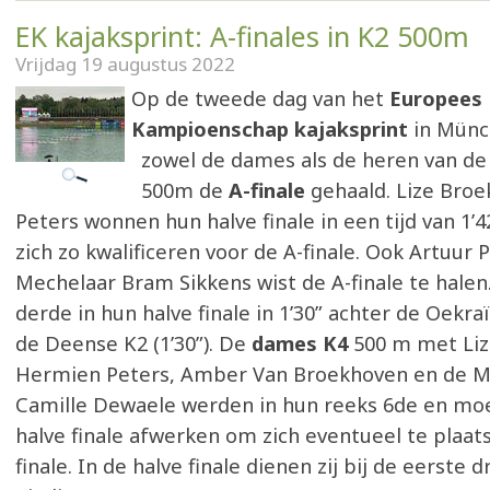
EK kajaksprint: A-finales in K2 500m
Vrijdag 19 augustus 2022
Op de tweede dag van het
Europees
Kampioenschap kajaksprint
in Münc
zowel de dames als de heren van de
500m de
A-finale
gehaald. Lize Bro
Peters wonnen hun halve finale in een tijd van 1’
zich zo kwalificeren voor de A-finale. Ook Artuur
Mechelaar Bram Sikkens wist de A-finale te halen
derde in hun halve finale in 1’30” achter de Oekraï
de Deense K2 (1’30”). De
dames K4
500 m met Liz
Hermien Peters, Amber Van Broekhoven en de M
Camille Dewaele werden in hun reeks 6de en mo
halve finale afwerken om zich eventueel te plaat
finale. In de halve finale dienen zij bij de eerste 