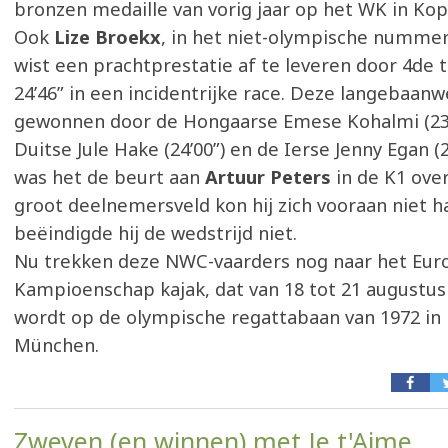
bronzen medaille van vorig jaar op het WK in Ko
Ook
Lize Broekx
, in het niet-olympische nummer
wist een prachtprestatie af te leveren door 4de 
24’46” in een incidentrijke race. Deze langebaanw
gewonnen door de Hongaarse Emese Kohalmi (23’
Duitse Jule Hake (24’00”) en de Ierse Jenny Egan (24
was het de beurt aan
Artuur Peters
in de K1 over
groot deelnemersveld kon hij zich vooraan niet 
beëindigde hij de wedstrijd niet.
Nu trekken deze NWC-vaarders nog naar het Eur
Kampioenschap kajak, dat van 18 tot 21 augustu
wordt op de olympische regattabaan van 1972 in 
München.
Zweven (en winnen) met Je t'Aime