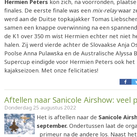
Hermien Peters
kon zich, na voorronden, plaats
finales. De eerste finale was een
mix-relay
waar z
werd aan de Duitse topkajakker Tomas Liebscher
samen een knappe overwinning na een spannende
de K1 over 350 m wist Hermien echter net niet 
halen. Zij werd vierde achter de Slovaakse Anja 
Poolse Anna Pulawska en de Australische Alyssa B
Supercup eindigde voor Hermien Peters ook het 
kajakseizoen. Met onze felicitaties!
Aftellen naar Sanicole Airshow: veel 
Donderdag 25 augustus 2022
Het is aftellen naar de
Sanicole Airs
september.
Ondertussen laat de orga
primeur na de andere los. Naast het