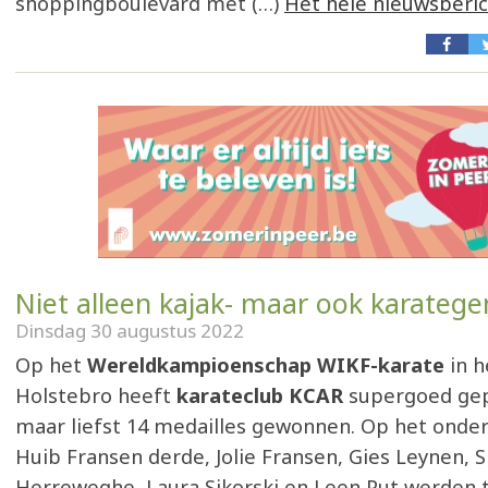
shoppingboulevard met (…)
Het hele nieuwsberi
Niet alleen kajak- maar ook karateg
Dinsdag 30 augustus 2022
Op het
Wereldkampioenschap WIKF-karate
in 
Holstebro heeft
karateclub KCAR
supergoed ge
maar liefst 14 medailles gewonnen. Op het onde
Huib Fransen derde, Jolie Fransen, Gies Leynen, 
Herreweghe, Laura Sikorski en Leen Put werden