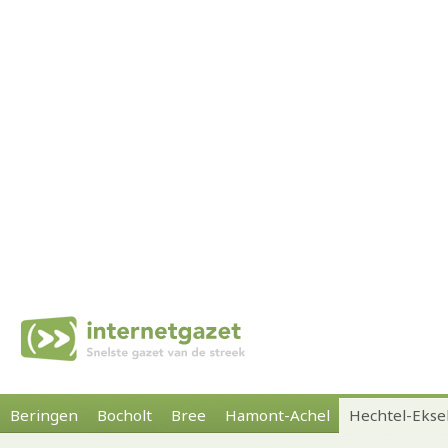
Beringen
Bocholt
Bree
Hamont-Achel
Hechtel-Ekse