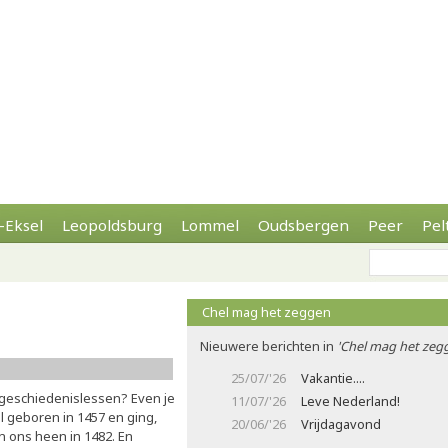
-Eksel
Leopoldsburg
Lommel
Oudsbergen
Peer
Pel
Chel mag het zeggen
Nieuwere berichten in
'Chel mag het zeg
25/07/'26
Vakantie....
e geschiedenislessen? Even je
11/07/'26
Leve Nederland!
 geboren in 1457 en ging,
20/06/'26
Vrijdagavond
n ons heen in 1482. En