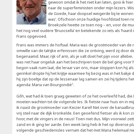
gewoon omdat ik het niet kan laten, gooi ik hier
naar de superfeministen onder mijn lezers. Wist 
de Goede, haar doopsel weigerde bij te wonen 
was’. Ofschoon onze huidige hoofdstad toen 
Broekzele heette ze toen nog – en, voor de mu
het nog veel oudere ‘Bruocsella’ en betekende zo iets als ‘haard 
Frans opgevoed.
Frans was immers de hoftaal. Maria was de grootmoeder van de 
omwille van de talrijke erfenissen die ze ontving, werd zij door de
begenaamd. Maar, rijk of arm, als je valt doet het pijn voor alleb
was net haar ongeluk aan het beschrijven toen de bel ging voor he
begon vaak ruim laat, die leraar van ons, maar stoppen kon hij als
gerinkel dropte hij het krijtje waarmee hij bezig was in het bakje 
hij zijn boeltje dat op de lessenaar lag samen en zei hij tijdens he
agenda: Maria van Bourgondië”.
Gôh, wat had ik toen graag geweten of ze het overleefd had, die 
moeten wachten tot de volgende les. Ik fietste naar huis en in 
ik naast de grootmoeder van Keizer Karel! Net over de kanaalbrug
vrij steil naar de dijk kronkelde. Een geoefend fietser als ik kon zo
hoor, met de vingers in de neus! Toen niet dus. Mijn voorwiel zett
zand en ik ging ter aarde. Een week lang heb ik het op diverse pl
volgende geschiedenisles vernam dat het met Maria helemaal ni