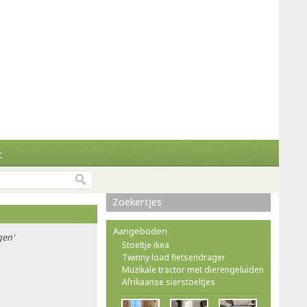
t
Zoekertjes
Aangeboden
gen'
Stoeltje ikea
Twinny load fietsendrager
Muzikale tractor met dierengeluiden
Afrikaanse sierstoeltjes