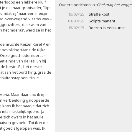
 terloops een lekkere kluif
Oudere berichten in
'Chel mag het zegge
je dat haar grootvader, Filips
omdat zij ‘maar een meisje
15/03/'25
Straffe kost
nog overwegend Vlaams was –
01/03/'25
Scripta manent
ggenzifters, dat kwam van
15/02/'25
Boeren is een kunst
in het moeras’, werd ze in het
roemruchte Keizer Karel V en
 bevolking ‘Maria de Rijke’
ei. Onze geschiedenisleraar
t einde van de les. En hij
 de beste. Bij het eerste
dat aan het bord hing, graaide
t buitenstappen: “In je
Maria. Maar daar zou ik op
mijn verbeelding galoppeerde
 koos ik het paadje dat zich
 iets makkelijk rijdend. Ja
e zich dwars in het mulle
aatsen gevoeld. Tot ik in de
et goed afgelopen was. Ik