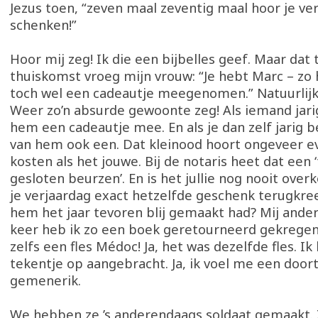
Jezus toen, “zeven maal zeventig maal hoor je ver
schenken!”
Hoor mij zeg! Ik die een bijbelles geef. Maar dat t
thuiskomst vroeg mijn vrouw: “Je hebt Marc – zo 
toch wel een cadeautje meegenomen.” Natuurlijk 
Weer zo’n absurde gewoonte zeg! Als iemand jarig
hem een cadeautje mee. En als je dan zelf jarig be
van hem ook een. Dat kleinood hoort ongeveer ev
kosten als het jouwe. Bij de notaris heet dat een 
gesloten beurzen’. En is het jullie nog nooit ove
je verjaardag exact hetzelfde geschenk terugkr
hem het jaar tevoren blij gemaakt had? Mij ande
keer heb ik zo een boek geretourneerd gekregen.
zelfs een fles Médoc! Ja, het was dezelfde fles. Ik
tekentje op aangebracht. Ja, ik voel me een door
gemenerik.
We hebben ze ’s anderendaags soldaat gemaakt.