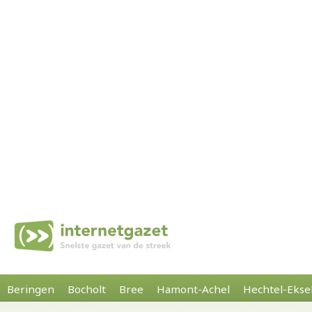
Beringen
Bocholt
Bree
Hamont-Achel
Hechtel-Ekse