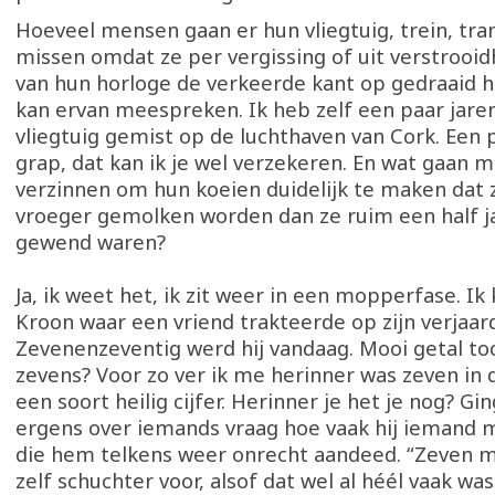
Hoeveel mensen gaan er hun vliegtuig, trein, tra
missen omdat ze per vergissing of uit verstrooid
van hun horloge de verkeerde kant op gedraaid h
kan ervan meespreken. Ik heb zelf een paar jare
vliegtuig gemist op de luchthaven van Cork. Een p
grap, dat kan ik je wel verzekeren. En wat gaan
verzinnen om hun koeien duidelijk te maken dat 
vroeger gemolken worden dan ze ruim een half j
gewend waren?
Ja, ik weet het, ik zit weer in een mopperfase. I
Kroon waar een vriend trakteerde op zijn verjaar
Zevenenzeventig werd hij vandaag. Mooi getal to
zevens? Voor zo ver ik me herinner was zeven in d
een soort heilig cijfer. Herinner je het je nog? Gin
ergens over iemands vraag hoe vaak hij iemand 
die hem telkens weer onrecht aandeed. “Zeven maa
zelf schuchter voor, alsof dat wel al héél vaak was