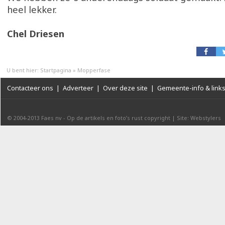
heel lekker.
Chel Driesen
U bent hier:
Startpagina
»
Mopperfase
Contacteer ons
|
Adverteer
|
Over deze site
|
Gemeente-info & link
© 2004-2013
Faes nv
-
Op de artikels en foto’s rust copyright
|
Site: Webstylers