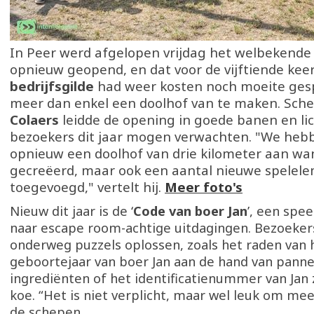
In Peer werd afgelopen vrijdag het welbekend
opnieuw geopend, en dat voor de vijftiende kee
bedrijfsgilde
had weer kosten noch moeite ges
meer dan enkel een doolhof van te maken. Sc
Colaers
leidde de opening in goede banen en li
bezoekers dit jaar mogen verwachten. "We hebb
opnieuw een doolhof van drie kilometer aan w
gecreëerd, maar ook een aantal nieuwe spelel
toegevoegd," vertelt hij.
Meer foto's
Nieuw dit jaar is de ‘
Code van boer Jan
’, een spe
naar escape room-achtige uitdagingen. Bezoeke
onderweg puzzels oplossen, zoals het raden van 
geboortejaar van boer Jan aan de hand van pann
ingrediënten of het identificatienummer van Jan z
koe. “Het is niet verplicht, maar wel leuk om mee
de schepen.