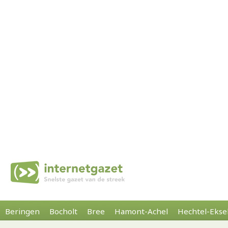
Beringen
Bocholt
Bree
Hamont-Achel
Hechtel-Ekse