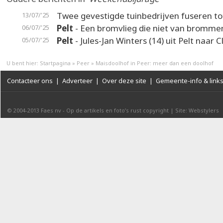
Twee gevestigde tuinbedrijven fuseren tot
13/07/'25
Pelt
- Een bromvlieg die niet van bromme
06/07/'25
Pelt
- Jules-Jan Winters (14) uit Pelt naar 
05/07/'25
U bent hier:
Startpagina
»
Peer
»
Maisdoolhof in Peer: meer dan een doolhof
Contacteer ons
|
Adverteer
|
Over deze site
|
Gemeente-info & link
© 2004-2013
Faes nv
-
Op de artikels en foto’s rust copyright
|
Site: Webstylers