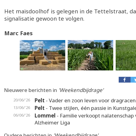
Het maïsdoolhof is gelegen in de Tettelstraat, da
signalisatie gewoon te volgen.
Marc Faes
Nieuwere berichten in
'Weekendbijdrage'
Pelt
- Vader en zoon leven voor dragracen
20/06/'26
Pelt
- Twee stijlen, één passie in Kunstgal
13/06/'26
Lommel
- Familie verkoopt nalatenschap 
06/06/'26
Alzheimer Liga
Oudere berichten in
'Weekendbijdrage'