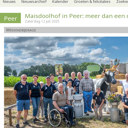
Nieuws
Nieuwsarchief
Kalender
Groeten & felicitaties
Zoeker
Maisdoolhof in Peer: meer dan een 
Peer
Zaterdag 12 juli 2025
Weekendbijdrage