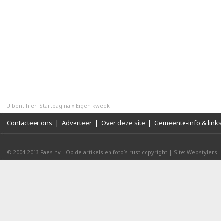
U bent hier:
Startpagina
»
Eigen kweek
Contacteer ons
|
Adverteer
|
Over deze site
|
Gemeente-info & link
© 2004-2013
Faes nv
-
Op de artikels en foto’s rust copyright
|
Site: Webstylers