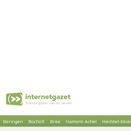
Beringen
Bocholt
Bree
Hamont-Achel
Hechtel-Ekse