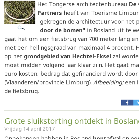
Het Tongerse architectenbureau
De 
Partners
heeft van Toerisme Limbur
gekregen de architectuur voor het 
door de bomen"
in Bosland uit te w
gaat het om een fietsbrug van 700 meter lang en
met een hellingsgraad van maximaal 4 procent. H
op het
grondgebied van Hechtel-Eksel
zal worde
moet midden volgend jaar klaar zijn. Het gaat m
euro kosten, bedrag dat gefinancierd wordt door
(Vlaanderen/provincie Limburg).
Afbeelding:
een 
de fietsbrug.
Grote sluikstorting ontdekt in Bosla
Vrijdag 14 april 2017
Onbekenden hebben in Bosland
houtafval
en ee