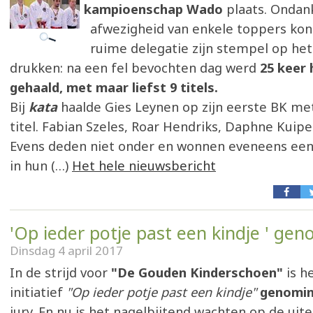
kampioenschap Wado
plaats. Ondan
afwezigheid van enkele toppers ko
ruime delegatie zijn stempel op het
drukken: na een fel bevochten dag werd
25 keer 
gehaald, met maar liefst 9 titels.
Bij
kata
haalde Gies Leynen op zijn eerste BK me
titel. Fabian Szeles, Roar Hendriks, Daphne Kuip
Evens deden niet onder en wonnen eveneens een 
in hun (…)
Het hele nieuwsbericht
'Op ieder potje past een kindje ' ge
Dinsdag 4 april 2017
In de strijd voor
"De Gouden Kinderschoen"
is h
initiatief
"Op ieder potje past een kindje"
genomi
jury. En nu is het nagelbijtend wachten op de uite