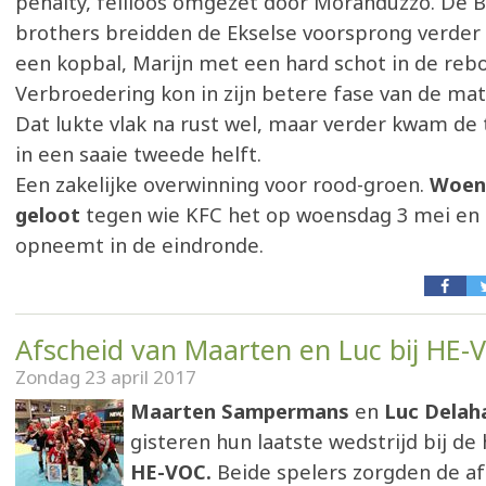
penalty, feilloos omgezet door Moranduzzo. De B
brothers breidden de Ekselse voorsprong verder 
een kopbal, Marijn met een hard schot in de reb
Verbroedering kon in zijn betere fase van de mat
Dat lukte vlak na rust wel, maar verder kwam de 
in een saaie tweede helft.
Een zakelijke overwinning voor rood-groen.
Woen
geloot
tegen wie KFC het op woensdag 3 mei en
opneemt in de eindronde.
Afscheid van Maarten en Luc bij HE-
Zondag 23 april 2017
Maarten Sampermans
en
Luc Delah
gisteren hun laatste wedstrijd bij de
HE-VOC.
Beide spelers zorgden de af