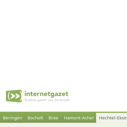
Beringen
Bocholt
Bree
Hamont-Achel
Hechtel-Ekse