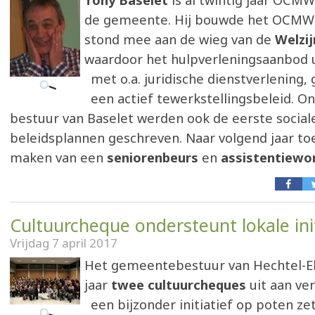
Tony Baselet
is al twintig jaar OCMW
de gemeente. Hij bouwde het OCMW 
stond mee aan de wieg van de
Welzij
waardoor het hulpverleningsaanbod 
met o.a. juridische dienstverlening,
een actief tewerkstellingsbeleid. O
bestuur van Baselet werden ook de eerste social
beleidsplannen geschreven. Naar volgend jaar toe
maken van een
seniorenbeurs
en
assistentiewo
Cultuurcheque ondersteunt lokale ini
Vrijdag 7 april 2017
Het gemeentebestuur van Hechtel-Eks
jaar
twee cultuurcheques
uit aan ve
een bijzonder initiatief op poten ze