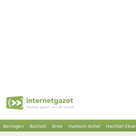
Beringen
Bocholt
Bree
Hamont-Achel
Hechtel-Ekse