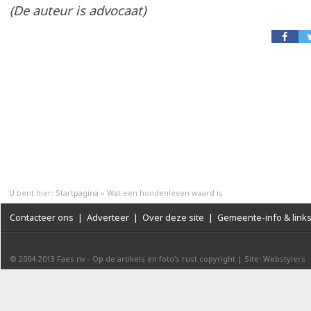
(De auteur is advocaat)
U bent hier:
Startpagina
»
Wat een hondenleven waard is
Contacteer ons
|
Adverteer
|
Over deze site
|
Gemeente-info & link
© 2004-2013
Faes nv
-
Op de artikels en foto’s rust copyright
|
Site: Webstylers